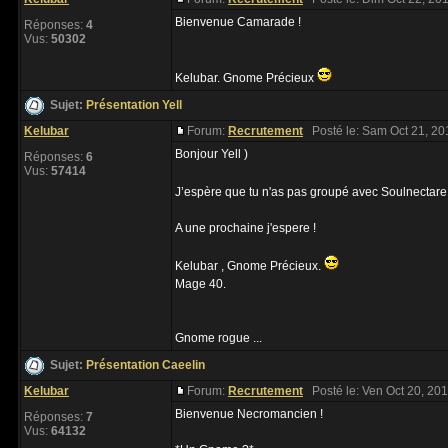
Bienvenue Camarade !
Réponses:
4
Vus:
50302
Kelubar. Gnome Précieux
Sujet:
Présentation Yell
Kelubar
Forum:
Recrutement
Posté le: Sam Oct 21, 20
Bonjour Yell )
Réponses:
6
Vus:
57414
J’espère que tu n'as pas groupé avec Soulnectare..
A une prochaine j'espere !
Kelubar , Gnome Précieux.
Mage 40.
Gnome rogue ...
Sujet:
Présentation Caeelin
Kelubar
Forum:
Recrutement
Posté le: Ven Oct 20, 20
Bienvenue Necromancien !
Réponses:
7
Vus:
64132