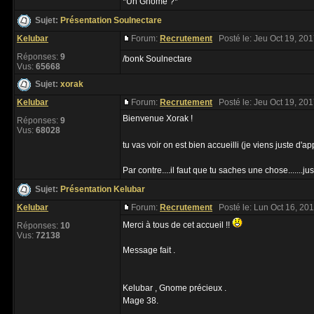
*Un Gnome ?*
Sujet:
Présentation Soulnectare
Kelubar
Forum:
Recrutement
Posté le: Jeu Oct 19, 20
Réponses:
9
/bonk Soulnectare
Vus:
65668
Sujet:
xorak
Kelubar
Forum:
Recrutement
Posté le: Jeu Oct 19, 20
Bienvenue Xorak !
Réponses:
9
Vus:
68028
tu vas voir on est bien accueilli (je viens juste d'a
Par contre....il faut que tu saches une chose.......just
Sujet:
Présentation Kelubar
Kelubar
Forum:
Recrutement
Posté le: Lun Oct 16, 20
Merci à tous de cet accueil !!
Réponses:
10
Vus:
72138
Message fait .
Kelubar , Gnome précieux .
Mage 38.