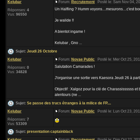
Kelubar
Forum:
Recrutement
Posté le: Sam Nov 04, 2
Un Halfling ? Humm voyons....mesurons....c'est bon
Réponses:
4
Vus:
96550
Je walide !!
A bientot ingame !
Kelubar , Gno ...
Sujet:
Jeudi 26 Octobre
Kelubar
Forum:
Novae Public
Posté le: Mer Oct 25, 20
Salutation Camarades !
Réponses:
0
Vus:
34828
J'organise une sortie vers Kaesora Jeudi 26 à part
Objectif : Xalgoz pour la clé de Charassissssss et 
alentours (ne ...
Sujet:
Se passe des trucs étranges à la milice de FP....
Kelubar
Forum:
Novae Public
Posté le: Lun Oct 23, 20
Réponses:
7
Vus:
53309
Sujet:
presentation captainblack
Kelubar
Forum:
Recrutement
Posté le: Dim Oct 22, 20