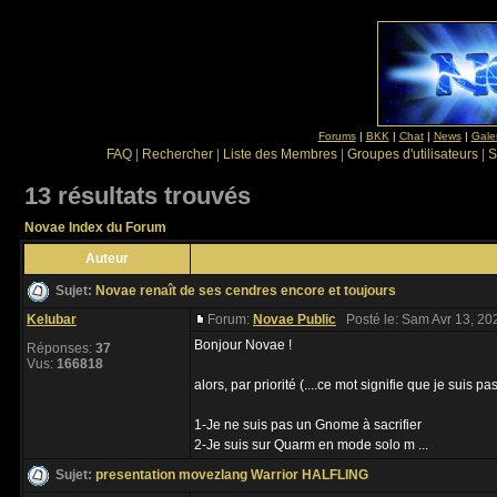
Forums
|
BKK
|
Chat
|
News
|
Gale
FAQ
|
Rechercher
|
Liste des Membres
|
Groupes d'utilisateurs
|
S
13 résultats trouvés
Novae Index du Forum
Auteur
Sujet:
Novae renaît de ses cendres encore et toujours
Kelubar
Forum:
Novae Public
Posté le: Sam Avr 13, 20
Bonjour Novae !
Réponses:
37
Vus:
166818
alors, par priorité (....ce mot signifie que je suis p
1-Je ne suis pas un Gnome à sacrifier
2-Je suis sur Quarm en mode solo m ...
Sujet:
presentation movezlang Warrior HALFLING