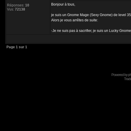
Bonjour à tous,
Réponses:
10
Vus:
72138
je suis un Gnome Mage (Sexy Gnome) de level 35
Alors je vous arrêtes de suite:
-Je ne suis pas à sacrifier, je suis un Lucky Gnome, j
Page
1
sur
1
Powered by
p
Tradu