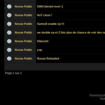
Novae Public
SWG bientot mort :(
Novae Public
HoT clean !
Novae Public
Samedi souble xp !!!
Novae Public
we double xp et 2 fois plus de chance de voir des n
Novae Public
Hilarant!
Novae Public
yop
Novae Public
Novae Reloaded
Page
1
sur
1
Powered by
p
Tradu