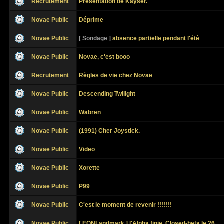
Recrutement
Présentation de Kayser.
Novae Public
Déprime
Novae Public
[ Sondage ]
absence partielle pendant l'été
Novae Public
Novae, c'est booo
Recrutement
Règles de vie chez Novae
Novae Public
Descending Twilight
Novae Public
Wabren
Novae Public
(1991) Cher Joystick.
Novae Public
Video
Novae Public
Xorette
Novae Public
P99
Novae Public
C'est le moment de revenir !!!!!!!
Novae Public
[ EQNLandmark ] l'Alpha finie, Closed-beta le 26