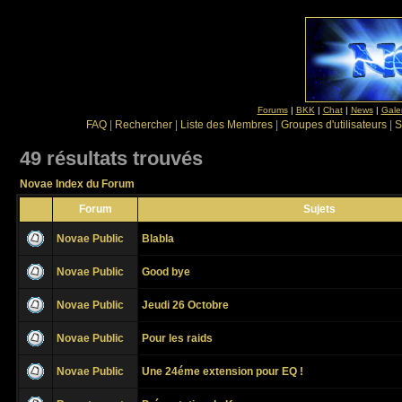
Forums
|
BKK
|
Chat
|
News
|
Gale
FAQ
|
Rechercher
|
Liste des Membres
|
Groupes d'utilisateurs
|
S
49 résultats trouvés
Novae Index du Forum
Forum
Sujets
Novae Public
Blabla
Novae Public
Good bye
Novae Public
Jeudi 26 Octobre
Novae Public
Pour les raids
Novae Public
Une 24éme extension pour EQ !