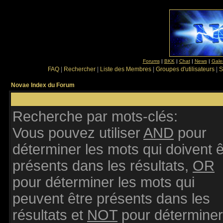
Forums
|
BKK
|
Chat
|
News
|
Gale
FAQ
|
Rechercher
|
Liste des Membres
|
Groupes d'utilisateurs
|
S
Novae Index du Forum
Recherche par mots-clés:
Vous pouvez utiliser
AND
pour
déterminer les mots qui doivent ê
présents dans les résultats,
OR
pour déterminer les mots qui
peuvent être présents dans les
résultats et
NOT
pour déterminer