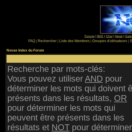
Forums
|
BKK
|
Chat
|
News
|
Gale
FAQ
|
Rechercher
|
Liste des Membres
|
Groupes d'utilisateurs
|
S
Novae Index du Forum
Recherche par mots-clés:
Vous pouvez utiliser
AND
pour
déterminer les mots qui doivent ê
présents dans les résultats,
OR
pour déterminer les mots qui
peuvent être présents dans les
résultats et
NOT
pour déterminer