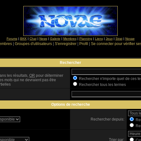
Forums
|
BKK
|
Chat
|
News
|
Galerie
|
Membres
|
Planning
|
Liens
|
Jeux
|
Strat
|
Novae
Membres
|
Groupes d'utilisateurs
|
S'enregistrer
|
Profil
|
Se connecter pour vérifier s
Rechercher
ans les résultats,
OR
pour déterminer
Rechercher n'importe quel de ces t
es mots qui ne devraient pas être
tielles
Rechercher tous les termes
Options de recherche
Rechercher depuis:
Rec
Rec
Trier par:
Cro