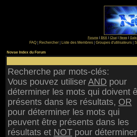
Forums
|
BKK
|
Chat
|
News
|
Gale
FAQ
|
Rechercher
|
Liste des Membres
|
Groupes d'utilisateurs
|
S
Novae Index du Forum
Recherche par mots-clés:
Vous pouvez utiliser
AND
pour
déterminer les mots qui doivent ê
présents dans les résultats,
OR
pour déterminer les mots qui
peuvent être présents dans les
résultats et
NOT
pour déterminer