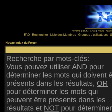
Forums
|
BKK
|
Chat
|
News
|
Gale
FAQ
|
Rechercher
|
Liste des Membres
|
Groupes d'utilisateurs
|
S
Novae Index du Forum
Recherche par mots-clés:
Vous pouvez utiliser
AND
pour
déterminer les mots qui doivent ê
présents dans les résultats,
OR
pour déterminer les mots qui
peuvent être présents dans les
résultats et
NOT
pour déterminer