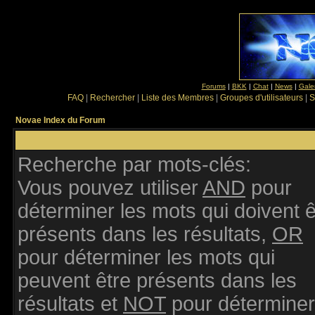
Forums
|
BKK
|
Chat
|
News
|
Gale
FAQ
|
Rechercher
|
Liste des Membres
|
Groupes d'utilisateurs
|
S
Novae Index du Forum
Recherche par mots-clés:
Vous pouvez utiliser
AND
pour
déterminer les mots qui doivent ê
présents dans les résultats,
OR
pour déterminer les mots qui
peuvent être présents dans les
résultats et
NOT
pour déterminer