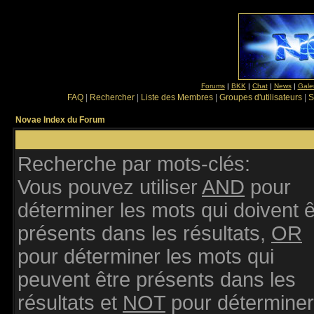
Forums
|
BKK
|
Chat
|
News
|
Gale
FAQ
|
Rechercher
|
Liste des Membres
|
Groupes d'utilisateurs
|
S
Novae Index du Forum
Recherche par mots-clés:
Vous pouvez utiliser
AND
pour
déterminer les mots qui doivent ê
présents dans les résultats,
OR
pour déterminer les mots qui
peuvent être présents dans les
résultats et
NOT
pour déterminer