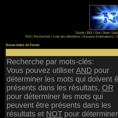
Forums
|
BKK
|
Chat
|
News
|
Gale
FAQ
|
Rechercher
|
Liste des Membres
|
Groupes d'utilisateurs
|
S
Novae Index du Forum
Recherche par mots-clés:
Vous pouvez utiliser
AND
pour
déterminer les mots qui doivent ê
présents dans les résultats,
OR
pour déterminer les mots qui
peuvent être présents dans les
résultats et
NOT
pour déterminer