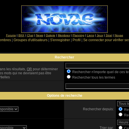
Forums
|
BKK
|
Chat
|
News
|
Galerie
|
Membres
|
Planning
|
Liens
|
Jeux
|
Strat
|
Novae
Membres
|
Groupes d'utilisateurs
|
S'enregistrer
|
Profil
|
Se connecter pour vérifier s
Rechercher
ans les résultats,
OR
pour déterminer
Rechercher n'importe quel de ces t
es mots qui ne devraient pas être
tielles
Rechercher tous les termes
Options de recherche
Rechercher depuis:
Rec
Rec
Trier par:
Cro