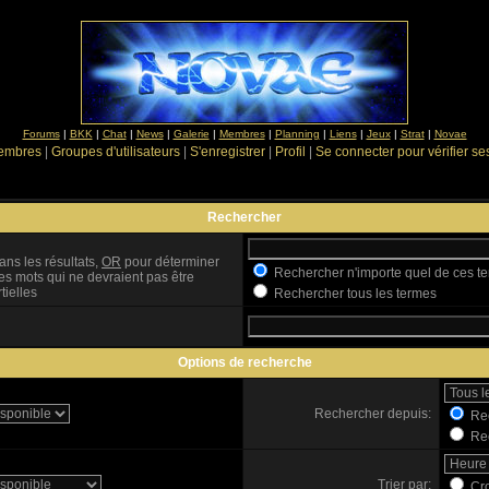
Forums
|
BKK
|
Chat
|
News
|
Galerie
|
Membres
|
Planning
|
Liens
|
Jeux
|
Strat
|
Novae
Membres
|
Groupes d'utilisateurs
|
S'enregistrer
|
Profil
|
Se connecter pour vérifier s
Rechercher
ans les résultats,
OR
pour déterminer
Rechercher n'importe quel de ces t
es mots qui ne devraient pas être
tielles
Rechercher tous les termes
Options de recherche
Rechercher depuis:
Rec
Rec
Trier par:
Cro