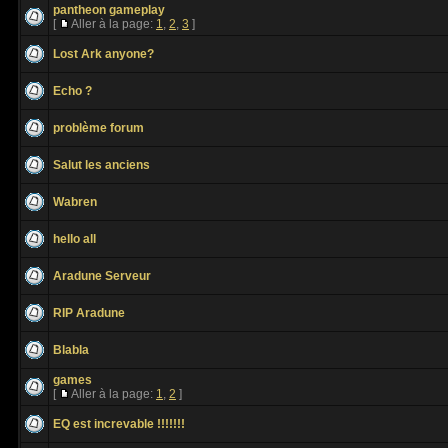
pantheon gameplay
[
Aller à la page:
1
,
2
,
3
]
Lost Ark anyone?
Echo ?
problème forum
Salut les anciens
Wabren
hello all
Aradune Serveur
RIP Aradune
Blabla
games
[
Aller à la page:
1
,
2
]
EQ est increvable !!!!!!!