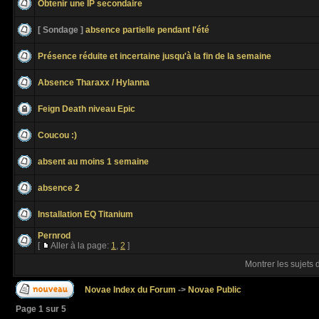
Obtenir une IP secondaire
[ Sondage ]
absence partielle pendant l'été
Présence réduite et incertaine jusqu'à la fin de la semaine
Absence Tharaxx / Hylanna
Feign Death niveau Epic
Coucou :)
absent au moins 1 semaine
absence 2
Installation EQ Titanium
Pernrod
[
Aller à la page:
1
,
2
]
Montrer les sujets 
Novae Index du Forum
->
Novae Public
Page
1
sur
5