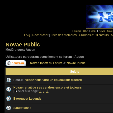
Forums
|
BKK
|
Chat
|
News
|
Gale
FAQ
|
Rechercher
|
Liste des Membres
|
Groupes d'utilisateurs
|
S
Novae Public
Modérateurs: Aucun
Utilisateurs parcourant actuellement ce forum : Aucun
Novae Index du Forum
->
Novae Public
Sujets
Post-it :
Venez nous faire un coucou sur discord
Novae renaît de ses cendres encore et toujours
[
Aller à la page:
1
,
2
,
3
]
Everquest Legends
Salutations !