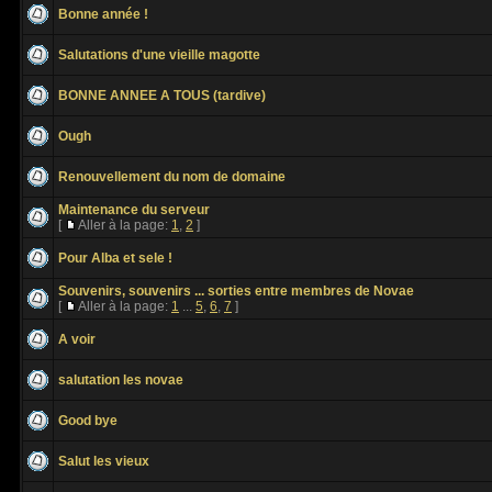
Bonne année !
Salutations d'une vieille magotte
BONNE ANNEE A TOUS (tardive)
Ough
Renouvellement du nom de domaine
Maintenance du serveur
[
Aller à la page:
1
,
2
]
Pour Alba et sele !
Souvenirs, souvenirs ... sorties entre membres de Novae
[
Aller à la page:
1
...
5
,
6
,
7
]
A voir
salutation les novae
Good bye
Salut les vieux