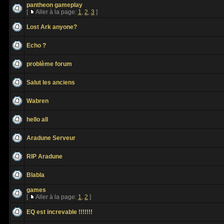
pantheon gameplay
[
Aller à la page:
1
,
2
,
3
]
Lost Ark anyone?
Echo ?
problème forum
Salut les anciens
Wabren
hello all
Aradune Serveur
RIP Aradune
Blabla
games
[
Aller à la page:
1
,
2
]
EQ est increvable !!!!!!!