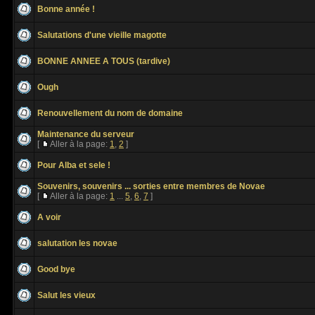
Bonne année !
Salutations d'une vieille magotte
BONNE ANNEE A TOUS (tardive)
Ough
Renouvellement du nom de domaine
Maintenance du serveur
[
Aller à la page:
1
,
2
]
Pour Alba et sele !
Souvenirs, souvenirs ... sorties entre membres de Novae
[
Aller à la page:
1
...
5
,
6
,
7
]
A voir
salutation les novae
Good bye
Salut les vieux