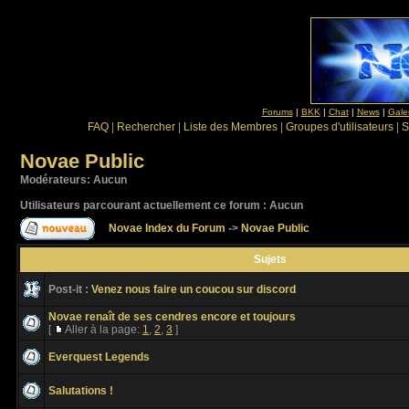
Forums
|
BKK
|
Chat
|
News
|
Gale
FAQ
|
Rechercher
|
Liste des Membres
|
Groupes d'utilisateurs
|
S
Novae Public
Modérateurs: Aucun
Utilisateurs parcourant actuellement ce forum : Aucun
Novae Index du Forum
->
Novae Public
Sujets
Post-it :
Venez nous faire un coucou sur discord
Novae renaît de ses cendres encore et toujours
[
Aller à la page:
1
,
2
,
3
]
Everquest Legends
Salutations !