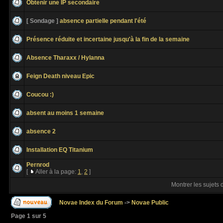
Obtenir une IP secondaire
[ Sondage ]
absence partielle pendant l'été
Présence réduite et incertaine jusqu'à la fin de la semaine
Absence Tharaxx / Hylanna
Feign Death niveau Epic
Coucou :)
absent au moins 1 semaine
absence 2
Installation EQ Titanium
Pernrod
[
Aller à la page:
1
,
2
]
Montrer les sujets 
Novae Index du Forum
->
Novae Public
Page
1
sur
5