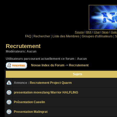
Forums
|
BKK
|
Chat
|
News
|
Gale
FAQ
|
Rechercher
|
Liste des Membres
|
Groupes d'utilisateurs
|
S
Recrutement
Modérateurs: Aucun
Utilisateurs parcourant actuellement ce forum : Aucun
Novae Index du Forum
->
Recrutement
Sujets
Annonce :
Recrutement Project Quarm
presentation movezlang Warrior HALFLING
Présentation Caeelin
Presentation Malingrat