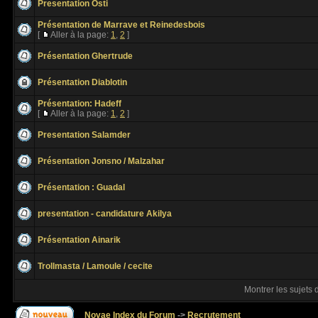
Presentation Osti
Présentation de Marrave et Reinedesbois
[
Aller à la page:
1
,
2
]
Présentation Ghertrude
Présentation Diablotin
Présentation: Hadeff
[
Aller à la page:
1
,
2
]
Presentation Salamder
Présentation Jonsno / Malzahar
Présentation : Guadal
presentation - candidature Akilya
Présentation Ainarik
Trollmasta / Lamoule / cecite
Montrer les sujets 
Novae Index du Forum
->
Recrutement