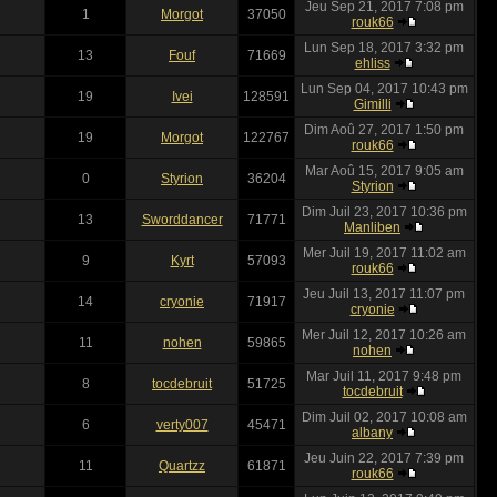
Jeu Sep 21, 2017 7:08 pm
1
Morgot
37050
rouk66
Lun Sep 18, 2017 3:32 pm
13
Fouf
71669
ehliss
Lun Sep 04, 2017 10:43 pm
19
Ivei
128591
Gimilli
Dim Aoû 27, 2017 1:50 pm
19
Morgot
122767
rouk66
Mar Aoû 15, 2017 9:05 am
0
Styrion
36204
Styrion
Dim Juil 23, 2017 10:36 pm
13
Sworddancer
71771
Manliben
Mer Juil 19, 2017 11:02 am
9
Kyrt
57093
rouk66
Jeu Juil 13, 2017 11:07 pm
14
cryonie
71917
cryonie
Mer Juil 12, 2017 10:26 am
11
nohen
59865
nohen
Mar Juil 11, 2017 9:48 pm
8
tocdebruit
51725
tocdebruit
Dim Juil 02, 2017 10:08 am
6
verty007
45471
albany
Jeu Juin 22, 2017 7:39 pm
11
Quartzz
61871
rouk66