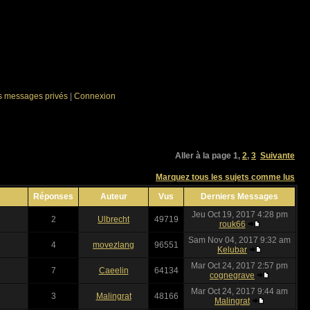
es messages privés
|
Connexion
Aller à la page
1
,
2
,
3
Suivante
Marquez tous les sujets comme lus
Réponses
Auteur
Vus
Derniers Messages
Jeu Oct 19, 2017 4:28 pm
2
Ulbrecht
49719
rouk66
Sam Nov 04, 2017 9:32 am
4
movezlang
96551
Kelubar
Mar Oct 24, 2017 2:57 pm
7
Caeelin
64134
cognegrave
Mar Oct 24, 2017 9:44 am
3
Malingrat
48166
Malingrat