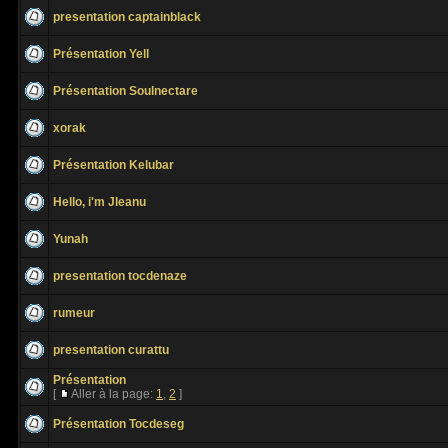
presentation captainblack
Présentation Yell
Présentation Soulnectare
xorak
Présentation Kelubar
Hello, i'm Jleanu
Yunah
presentation tocdenaze
rumeur
presentation curattu
Présentation
[
Aller à la page:
1
,
2
]
Présentation Tocdeseg