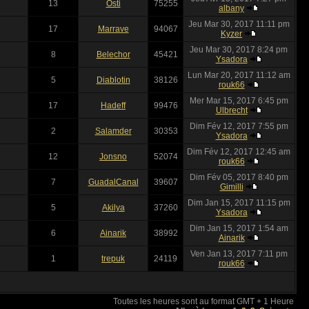
13
Osti
75255
albany
Jeu Mar 30, 2017 11:11 pm
17
Marrave
94067
Kyzer
Jeu Mar 30, 2017 8:24 pm
8
Belechor
45421
Ysadora
Lun Mar 20, 2017 11:12 am
5
Diablotin
38126
rouk66
Mer Mar 15, 2017 6:45 pm
17
Hadeff
99476
Ulbrecht
Dim Fév 12, 2017 7:55 pm
2
Salamder
30353
Ysadora
Dim Fév 12, 2017 12:45 am
12
Jonsno
52074
rouk66
Dim Fév 05, 2017 8:40 pm
7
GuadalCanal
39607
Gimilli
Dim Jan 15, 2017 11:15 pm
5
Akilya
37260
Ysadora
Dim Jan 15, 2017 1:54 am
6
Ainarik
38992
Ainarik
Ven Jan 13, 2017 7:11 pm
1
trepuk
24119
rouk66
Toutes les heures sont au format GMT + 1 Heure