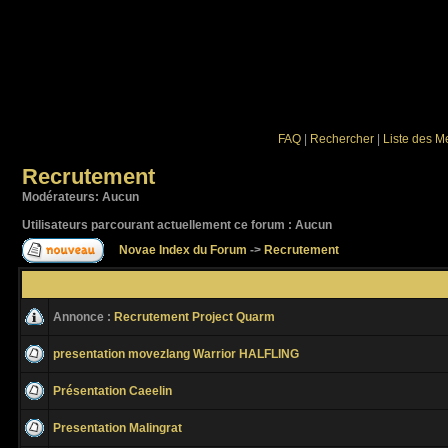
FAQ
|
Rechercher
|
Liste des 
Recrutement
Modérateurs: Aucun
Utilisateurs parcourant actuellement ce forum : Aucun
Novae Index du Forum
->
Recrutement
Annonce :
Recrutement Project Quarm
presentation movezlang Warrior HALFLING
Présentation Caeelin
Presentation Malingrat