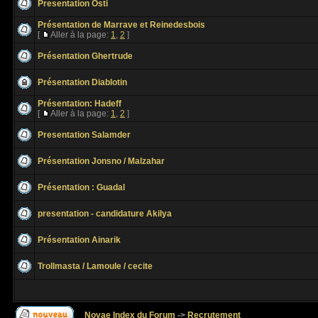
Presentation Osti
Présentation de Marrave et Reinedesbois
[
Aller à la page:
1
,
2
]
Présentation Ghertrude
Présentation Diablotin
Présentation: Hadeff
[
Aller à la page:
1
,
2
]
Presentation Salamder
Présentation Jonsno / Malzahar
Présentation : Guadal
presentation - candidature Akilya
Présentation Ainarik
Trollmasta / Lamoule / cecite
Novae Index du Forum
->
Recrutement