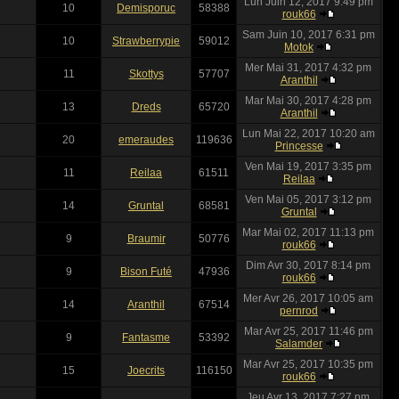
Lun Juin 12, 2017 9:49 pm
10
Demisporuc
58388
rouk66
Sam Juin 10, 2017 6:31 pm
10
Strawberrypie
59012
Motok
Mer Mai 31, 2017 4:32 pm
11
Skottys
57707
Aranthil
Mar Mai 30, 2017 4:28 pm
13
Dreds
65720
Aranthil
Lun Mai 22, 2017 10:20 am
20
emeraudes
119636
Princesse
Ven Mai 19, 2017 3:35 pm
11
Reilaa
61511
Reilaa
Ven Mai 05, 2017 3:12 pm
14
Gruntal
68581
Gruntal
Mar Mai 02, 2017 11:13 pm
9
Braumir
50776
rouk66
Dim Avr 30, 2017 8:14 pm
9
Bison Futé
47936
rouk66
Mer Avr 26, 2017 10:05 am
14
Aranthil
67514
pernrod
Mar Avr 25, 2017 11:46 pm
9
Fantasme
53392
Salamder
Mar Avr 25, 2017 10:35 pm
15
Joecrits
116150
rouk66
Jeu Avr 13, 2017 7:27 pm