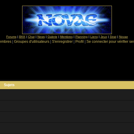
Forums
|
BKK
|
Chat
|
News
|
Galerie
|
Membres
|
Planning
|
Liens
|
Jeux
|
Strat
|
Novae
Membres
|
Groupes d'utilisateurs
|
S'enregistrer
|
Profil
|
Se connecter pour vérifier s
Sujets