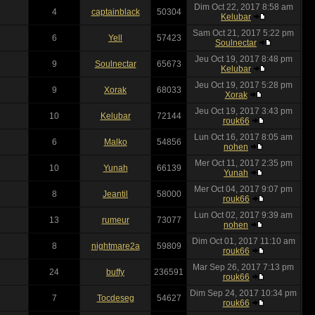
Dim Oct 22, 2017 8:58 am
4
captainblack
50304
Kelubar
Sam Oct 21, 2017 5:22 pm
6
Yell
57423
Soulnectar
Jeu Oct 19, 2017 8:48 pm
9
Soulnectar
65673
Kelubar
Jeu Oct 19, 2017 5:28 pm
9
Xorak
68033
Xorak
Jeu Oct 19, 2017 3:43 pm
10
Kelubar
72144
rouk66
Lun Oct 16, 2017 8:05 am
6
Malko
54856
nohen
Mer Oct 11, 2017 2:35 pm
10
Yunah
66139
Yunah
Mer Oct 04, 2017 9:07 pm
8
Jeantil
58000
rouk66
Lun Oct 02, 2017 9:39 am
13
rumeur
73077
nohen
Dim Oct 01, 2017 11:10 am
8
nightmare2a
59809
rouk66
Mar Sep 26, 2017 7:13 pm
24
buffy
236591
rouk66
Dim Sep 24, 2017 10:34 pm
7
Tocdeseg
54627
rouk66