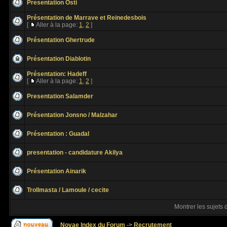
Presentation Osti
Présentation de Marrave et Reinedesbois
[
Aller à la page:
1
,
2
]
Présentation Ghertrude
Présentation Diablotin
Présentation: Hadeff
[
Aller à la page:
1
,
2
]
Presentation Salamder
Présentation Jonsno / Malzahar
Présentation : Guadal
presentation - candidature Akilya
Présentation Ainarik
Trollmasta / Lamoule / cecite
Montrer les sujets 
Novae Index du Forum
->
Recrutement