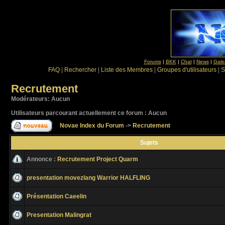
Forums
|
BKK
|
Chat
|
News
|
Gale
FAQ
|
Rechercher
|
Liste des Membres
|
Groupes d'utilisateurs
|
S
Recrutement
Modérateurs: Aucun
Utilisateurs parcourant actuellement ce forum : Aucun
Novae Index du Forum
->
Recrutement
Sujets
Annonce :
Recrutement Project Quarm
presentation movezlang Warrior HALFLING
Présentation Caeelin
Presentation Malingrat