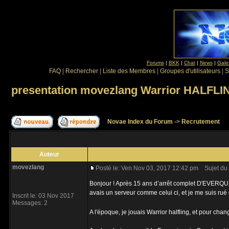
Forums
|
BKK
|
Chat
|
News
|
Gale
FAQ
|
Rechercher
|
Liste des Membres
|
Groupes d'utilisateurs
|
S
presentation movezlang Warrior HALFLI
Novae Index du Forum
->
Recrutement
Auteur
movezlang
Posté le: Ven Nov 03, 2017 12:42 pm
Sujet du 
Bonjour ! Après 15 ans d’arrêt complet D'EVERQUEST
avais un serveur comme celui ci, et je me suis rué
Inscrit le: 03 Nov 2017
Messages: 2
A l'époque, je jouais Warrior halfling, et pour chang