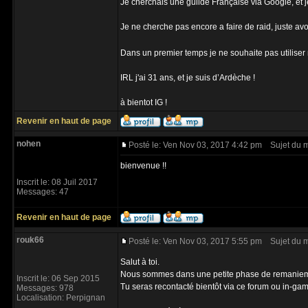
Je cherchais une guilde Française via Google, et je
Je ne cherche pas encore a faire de raid, juste avoi
Dans un premier temps je ne souhaite pas utiliser m
IRL j'ai 31 ans, et je suis d’Ardèche !
à bientot IG !
Revenir en haut de page
nohen
Posté le: Ven Nov 03, 2017 4:42 pm
Sujet du 
bienvenue !!
Inscrit le: 08 Juil 2017
Messages: 47
Revenir en haut de page
rouk66
Posté le: Ven Nov 03, 2017 5:55 pm
Sujet du 
Salut à toi.
Nous sommes dans une petite phase de remaniem
Inscrit le: 06 Sep 2015
Tu seras recontacté bientôt via ce forum ou in-ga
Messages: 978
Localisation: Perpignan