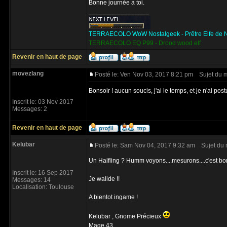
Bonne journée à toi.
_________________
TERRAECOLO WoW Nostalgeek - Prêtre Elfe de N
TERRAECOLO EQ P99 - Drood wood elf
Revenir en haut de page
movezlang
Posté le: Ven Nov 03, 2017 8:21 pm
Sujet du 
Bonsoir ! aucun soucis, j'ai le temps, et je n'ai post
Inscrit le: 03 Nov 2017
Messages: 2
Revenir en haut de page
Kelubar
Posté le: Sam Nov 04, 2017 9:32 am
Sujet du 
Un Halfling ? Humm voyons....mesurons....c'est bon
Inscrit le: 16 Sep 2017
Je walide !!
Messages: 14
Localisation: Toulouse
A bientot ingame !
Kelubar , Gnome Précieux
Mage 43