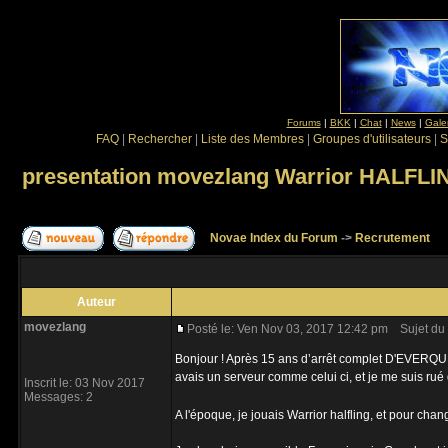
Forums
|
BKK
|
Chat
|
News
|
Gale
FAQ
|
Rechercher
|
Liste des Membres
|
Groupes d'utilisateurs
|
S
presentation movezlang Warrior HALFLI
Novae Index du Forum
->
Recrutement
Auteur
movezlang
Posté le: Ven Nov 03, 2017 12:42 pm
Sujet du 
Bonjour ! Après 15 ans d’arrêt complet D'EVERQUEST
avais un serveur comme celui ci, et je me suis rué
Inscrit le: 03 Nov 2017
Messages: 2
A l'époque, je jouais Warrior halfling, et pour chang