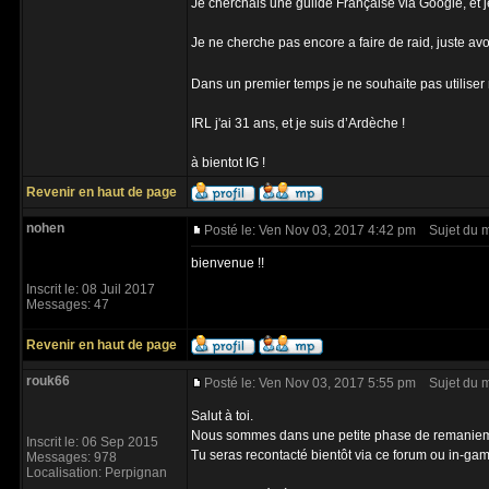
Je cherchais une guilde Française via Google, et je
Je ne cherche pas encore a faire de raid, juste avoi
Dans un premier temps je ne souhaite pas utiliser m
IRL j'ai 31 ans, et je suis d’Ardèche !
à bientot IG !
Revenir en haut de page
nohen
Posté le: Ven Nov 03, 2017 4:42 pm
Sujet du 
bienvenue !!
Inscrit le: 08 Juil 2017
Messages: 47
Revenir en haut de page
rouk66
Posté le: Ven Nov 03, 2017 5:55 pm
Sujet du 
Salut à toi.
Nous sommes dans une petite phase de remaniem
Inscrit le: 06 Sep 2015
Tu seras recontacté bientôt via ce forum ou in-ga
Messages: 978
Localisation: Perpignan