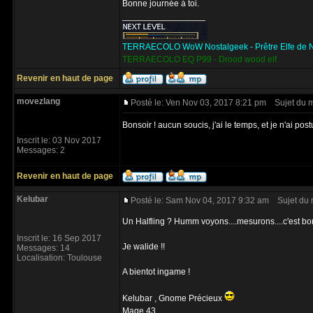
Bonne journée à toi.
_________________
TERRAECOLO WoW Nostalgeek - Prêtre Elfe de N
TERRAECOLO EQ P99 - Drood wood elf
Revenir en haut de page
movezlang
Posté le: Ven Nov 03, 2017 8:21 pm
Sujet du 
Bonsoir ! aucun soucis, j'ai le temps, et je n'ai post
Inscrit le: 03 Nov 2017
Messages: 2
Revenir en haut de page
Kelubar
Posté le: Sam Nov 04, 2017 9:32 am
Sujet du 
Un Halfling ? Humm voyons....mesurons....c'est bon
Inscrit le: 16 Sep 2017
Je walide !!
Messages: 14
Localisation: Toulouse
A bientot ingame !
Kelubar , Gnome Précieux
Mage 43