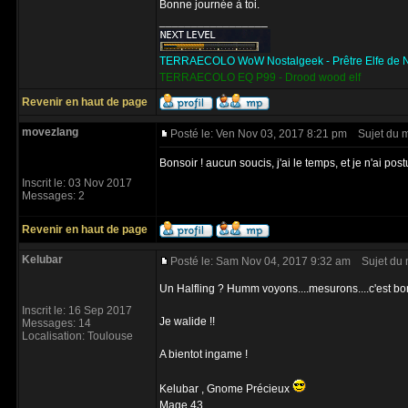
Bonne journée à toi.
_________________
TERRAECOLO WoW Nostalgeek - Prêtre Elfe de N
TERRAECOLO EQ P99 - Drood wood elf
Revenir en haut de page
movezlang
Posté le: Ven Nov 03, 2017 8:21 pm
Sujet du 
Bonsoir ! aucun soucis, j'ai le temps, et je n'ai post
Inscrit le: 03 Nov 2017
Messages: 2
Revenir en haut de page
Kelubar
Posté le: Sam Nov 04, 2017 9:32 am
Sujet du 
Un Halfling ? Humm voyons....mesurons....c'est bon
Inscrit le: 16 Sep 2017
Je walide !!
Messages: 14
Localisation: Toulouse
A bientot ingame !
Kelubar , Gnome Précieux
Mage 43