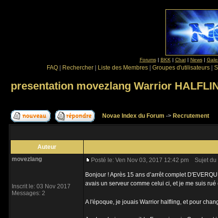
Forums
|
BKK
|
Chat
|
News
|
Gale
FAQ
|
Rechercher
|
Liste des Membres
|
Groupes d'utilisateurs
|
S
presentation movezlang Warrior HALFLI
Novae Index du Forum
->
Recrutement
Auteur
movezlang
Posté le: Ven Nov 03, 2017 12:42 pm
Sujet du 
Bonjour ! Après 15 ans d’arrêt complet D'EVERQUEST
avais un serveur comme celui ci, et je me suis rué
Inscrit le: 03 Nov 2017
Messages: 2
A l'époque, je jouais Warrior halfling, et pour chang