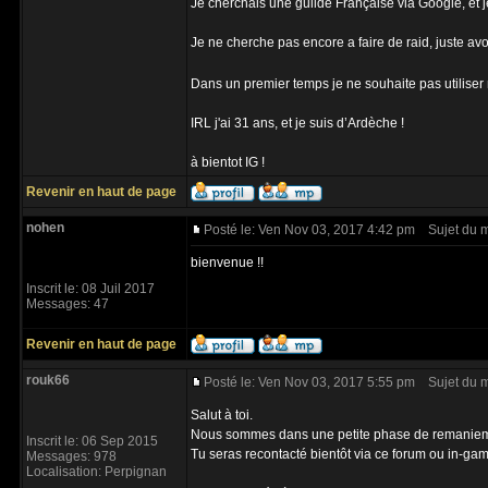
Je cherchais une guilde Française via Google, et je
Je ne cherche pas encore a faire de raid, juste avoi
Dans un premier temps je ne souhaite pas utiliser m
IRL j'ai 31 ans, et je suis d’Ardèche !
à bientot IG !
Revenir en haut de page
nohen
Posté le: Ven Nov 03, 2017 4:42 pm
Sujet du 
bienvenue !!
Inscrit le: 08 Juil 2017
Messages: 47
Revenir en haut de page
rouk66
Posté le: Ven Nov 03, 2017 5:55 pm
Sujet du 
Salut à toi.
Nous sommes dans une petite phase de remaniem
Inscrit le: 06 Sep 2015
Tu seras recontacté bientôt via ce forum ou in-ga
Messages: 978
Localisation: Perpignan