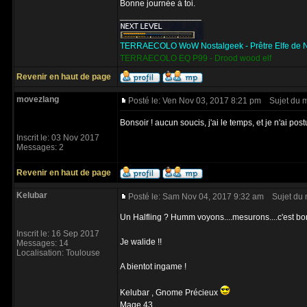
Bonne journée à toi.
_________________
TERRAECOLO WoW Nostalgeek - Prêtre Elfe de N
TERRAECOLO EQ P99 - Drood wood elf
Revenir en haut de page
movezlang
Posté le: Ven Nov 03, 2017 8:21 pm
Sujet du 
Bonsoir ! aucun soucis, j'ai le temps, et je n'ai post
Inscrit le: 03 Nov 2017
Messages: 2
Revenir en haut de page
Kelubar
Posté le: Sam Nov 04, 2017 9:32 am
Sujet du 
Un Halfling ? Humm voyons....mesurons....c'est bon
Inscrit le: 16 Sep 2017
Je walide !!
Messages: 14
Localisation: Toulouse
A bientot ingame !
Kelubar , Gnome Précieux
Mage 43