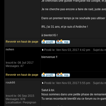
Je cherchais une guilde Française via Google, et je
Je ne cherche pas encore a faire de raid, juste avoi
Dans un premier temps je ne souhaite pas utiliser m
IRL j'ai 31 ans, et je suis d’Ardèche !
à bientot IG !
Revenir en haut de page
nohen
Posté le: Ven Nov 03, 2017 4:42 pm
Sujet du 
bienvenue !!
Inscrit le: 08 Juil 2017
Messages: 47
Revenir en haut de page
rouk66
Posté le: Ven Nov 03, 2017 5:55 pm
Sujet du 
Salut à toi.
Nous sommes dans une petite phase de remaniem
Inscrit le: 06 Sep 2015
Tu seras recontacté bientôt via ce forum ou in-ga
Messages: 978
Localisation: Perpignan