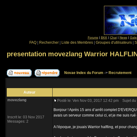
Forums
|
BKK
|
Chat
|
News
|
Gale
FAQ
|
Rechercher
|
Liste des Membres
|
Groupes d'utilisateurs
|
S
presentation movezlang Warrior HALFLI
Novae Index du Forum
->
Recrutement
Auteur
movezlang
Posté le: Ven Nov 03, 2017 12:42 pm
Sujet du 
Bonjour ! Après 15 ans d’arrêt complet D'EVERQUEST
avais un serveur comme celui ci, et je me suis rué
Inscrit le: 03 Nov 2017
Messages: 2
A l'époque, je jouais Warrior halfling, et pour chang