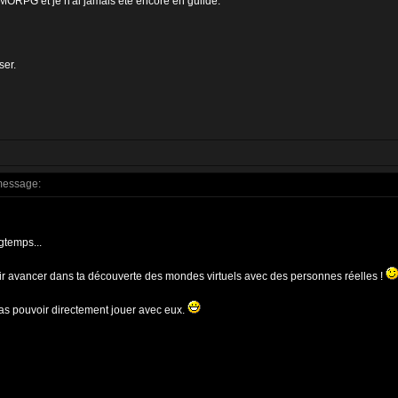
RPG et je n'ai jamais été encore en guilde.
ser.
message:
gtemps...
r avancer dans ta découverte des mondes virtuels avec des personnes réelles !
as pouvoir directement jouer avec eux.