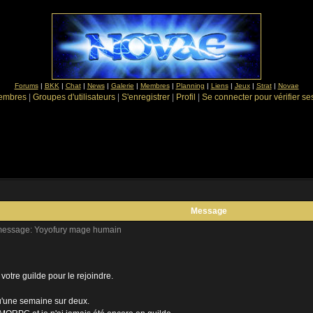
Forums
|
BKK
|
Chat
|
News
|
Galerie
|
Membres
|
Planning
|
Liens
|
Jeux
|
Strat
|
Novae
Membres
|
Groupes d'utilisateurs
|
S'enregistrer
|
Profil
|
Se connecter pour vérifier s
Message
essage: Yoyofury mage humain
r votre guilde pour le rejoindre.
qu'une semaine sur deux.