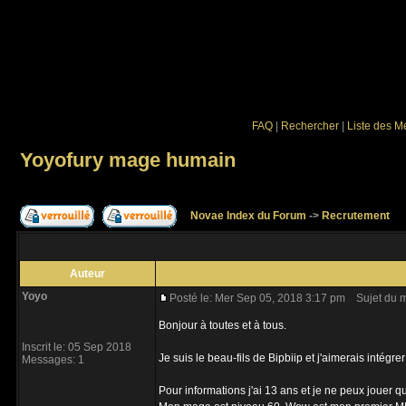
FAQ
|
Rechercher
|
Liste des 
Yoyofury mage humain
Novae Index du Forum
->
Recrutement
Auteur
Yoyo
Posté le: Mer Sep 05, 2018 3:17 pm
Sujet du m
Bonjour à toutes et à tous.
Inscrit le: 05 Sep 2018
Je suis le beau-fils de Bipbiip et j'aimerais intégre
Messages: 1
Pour informations j'ai 13 ans et je ne peux jouer 