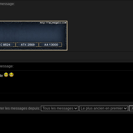
message:
message:
lde
rer les messages depuis: