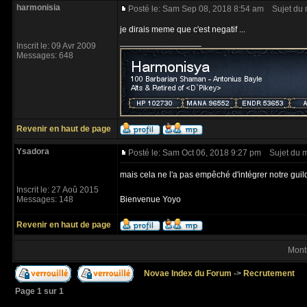
harmonisia
Posté le: Sam Sep 08, 2018 8:54 am
Sujet du 
je dirais meme que c'est negatif ...
_________________
Inscrit le: 09 Avr 2009
Messages: 648
Revenir en haut de page
Ysadora
Posté le: Sam Oct 06, 2018 9:27 pm
Sujet du 
mais cela ne l'a pas empêché d'intégrer notre gui
Inscrit le: 27 Aoû 2015
Messages: 148
Bienvenue Yoyo
Revenir en haut de page
Mont
Novae Index du Forum
->
Recrutement
Page
1
sur
1