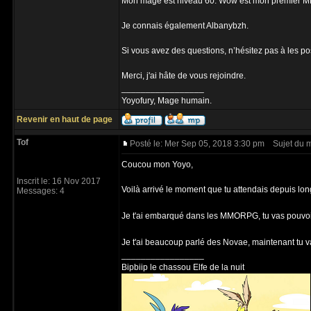
Mon mage est niveau 60. Wow est mon premier MMO
Je connais également Albanybzh.
Si vous avez des questions, n’hésitez pas à les po
Merci, j'ai hâte de vous rejoindre.
_________________
Yoyofury, Mage humain.
Revenir en haut de page
Tof
Posté le: Mer Sep 05, 2018 3:30 pm
Sujet du 
Coucou mon Yoyo,
Inscrit le: 16 Nov 2017
Voilà arrivé le moment que tu attendais depuis lon
Messages: 4
Je t'ai embarqué dans les MMORPG, tu vas pouvoi
Je t'ai beaucoup parlé des Novae, maintenant tu v
_________________
Bipbiip le chassou Elfe de la nuit