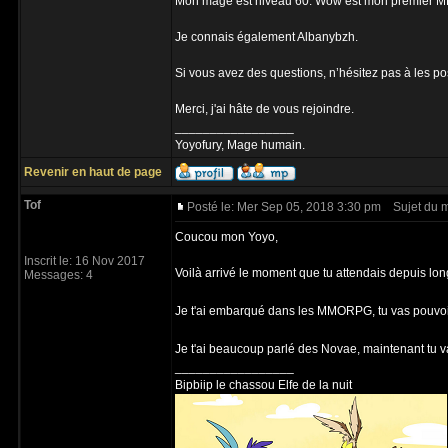
Mon mage est niveau 60. Wow est mon premier MMO
Je connais également Albanybzh.
Si vous avez des questions, n’hésitez pas à les po
Merci, j'ai hâte de vous rejoindre.
_________________
Yoyofury, Mage humain.
Revenir en haut de page
Tof
Posté le: Mer Sep 05, 2018 3:30 pm
Sujet du 
Coucou mon Yoyo,
Inscrit le: 16 Nov 2017
Voilà arrivé le moment que tu attendais depuis lon
Messages: 4
Je t'ai embarqué dans les MMORPG, tu vas pouvoi
Je t'ai beaucoup parlé des Novae, maintenant tu v
_________________
Bipbiip le chassou Elfe de la nuit