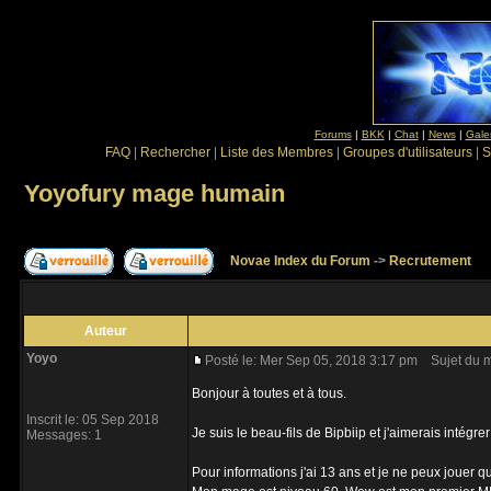
Forums
|
BKK
|
Chat
|
News
|
Gale
FAQ
|
Rechercher
|
Liste des Membres
|
Groupes d'utilisateurs
|
S
Yoyofury mage humain
Novae Index du Forum
->
Recrutement
Auteur
Yoyo
Posté le: Mer Sep 05, 2018 3:17 pm
Sujet du m
Bonjour à toutes et à tous.
Inscrit le: 05 Sep 2018
Je suis le beau-fils de Bipbiip et j'aimerais intégre
Messages: 1
Pour informations j'ai 13 ans et je ne peux jouer 