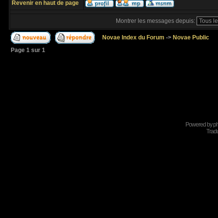
Revenir en haut de page
Montrer les messages depuis:
Novae Index du Forum
->
Novae Public
Page
1
sur
1
Powered by
p
Tradu