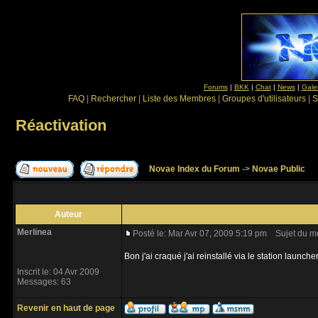
Forums
|
BKK
|
Chat
|
News
|
Gale
FAQ
|
Rechercher
|
Liste des Membres
|
Groupes d'utilisateurs
|
S
Réactivation
Novae Index du Forum
->
Novae Public
Auteur
Merlinea
Posté le: Mar Avr 07, 2009 5:19 pm
Sujet du me
Bon j'ai craqué j'ai reinstallé via le station launch
Inscrit le: 04 Avr 2009
Messages: 63
Revenir en haut de page