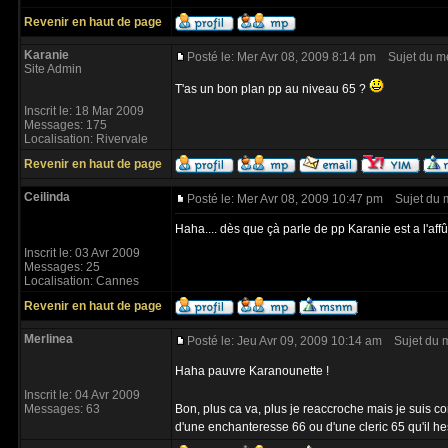
Revenir en haut de page
Karanie
Posté le: Mer Avr 08, 2009 8:14 pm
Sujet du m
Site Admin
T'as un bon plan pp au niveau 65 ?
Inscrit le: 18 Mar 2009
Messages: 175
Localisation: Rivervale
Revenir en haut de page
Ceilinda
Posté le: Mer Avr 08, 2009 10:47 pm
Sujet du 
Haha.... dès que çà parle de pp Karanie est a l'affû
Inscrit le: 03 Avr 2009
Messages: 25
Localisation: Cannes
Revenir en haut de page
Merlinea
Posté le: Jeu Avr 09, 2009 10:14 am
Sujet du 
Haha pauvre Karanounette !
Inscrit le: 04 Avr 2009
Messages: 63
Bon, plus ca va, plus je reaccroche mais je sui
d'une enchanteresse 66 ou d'une cleric 65 qu'il he