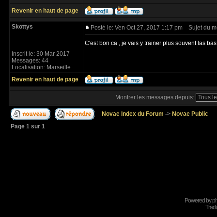
Revenir en haut de page
Skottys
Posté le: Ven Oct 27, 2017 1:17 pm
Sujet du m
C'est bon ca , je vais y trainer plus souvent las ba
Inscrit le: 30 Mar 2017
Messages: 44
Localisation: Marseille
Revenir en haut de page
Montrer les messages depuis:
Novae Index du Forum
->
Novae Public
Page
1
sur
1
Powered by
p
Tradu