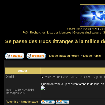
Forums
|
BKK
|
Chat
|
News
|
Gale
FAQ
|
Rechercher
|
Liste des Membres
|
Groupes d'utilisateurs
|
S
Se passe des trucs étranges à la milice de
Novae Index du Forum
->
Novae Public
Auteur
Gimilli
Posté le: Lun Oct 23, 2017 10:14 am
Sujet du me
Quand on zone à Fp et qu'on tombe la dessus, on se 
Inscrit le: 10 Nov 2016
Messages: 200
Revenir en haut de page